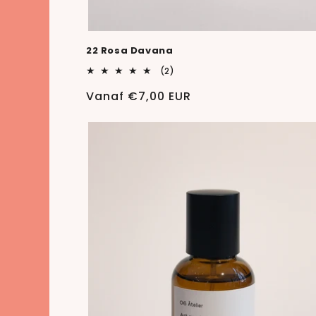
22 Rosa Davana
2
(2)
totaal
aantal
Normale
Vanaf €7,00 EUR
recensies
prijs