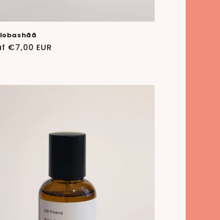
lobashāā
ale
f €7,00 EUR