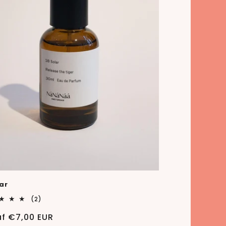
lar
2
(2)
totaal
aantal
ale
f €7,00 EUR
recensies