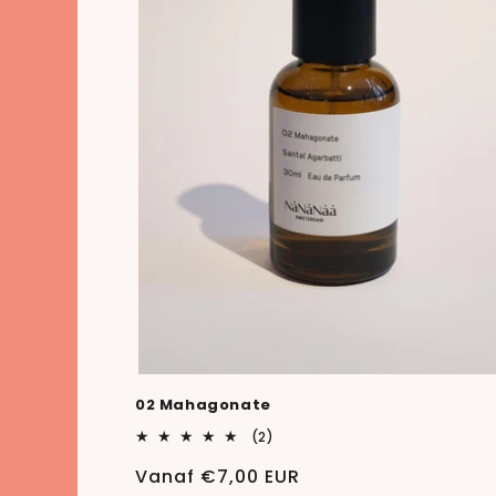
02 Mahagonate
2
(2)
totaal
aantal
Normale
Vanaf €7,00 EUR
recensies