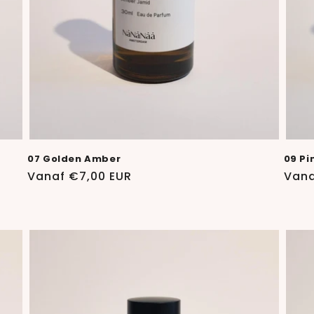
07 Golden Amber
09 Pi
Normale
Vanaf €7,00 EUR
Norm
Vana
prijs
prijs