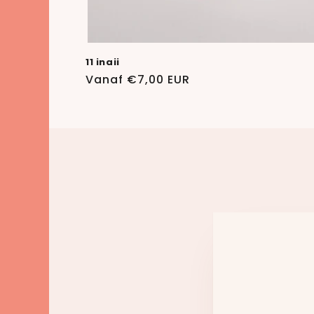
11 inaii
Normale
Vanaf €7,00 EUR
prijs