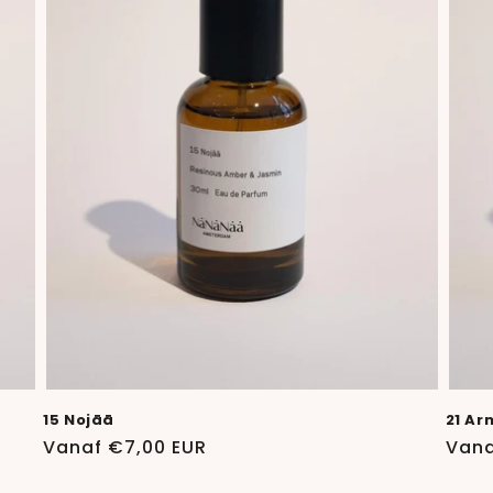
15 Nojāā
21 Ar
Normale
Vanaf €7,00 EUR
Norm
Vana
prijs
prijs