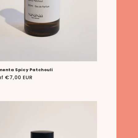
menta Spicy Patchouli
ale
f €7,00 EUR