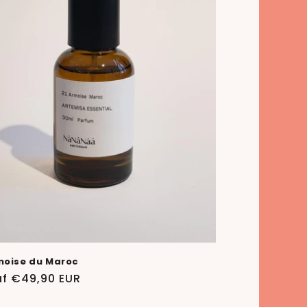
moise du Maroc
ale
f €49,90 EUR