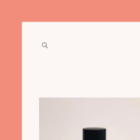
Meteen
naar de
content