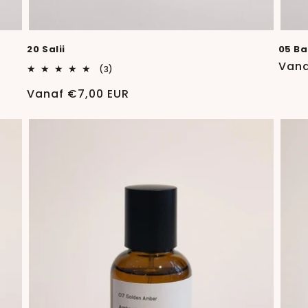
20 Salii
05 Ba
Norm
Vana
3
(3)
totaal
prijs
aantal
Normale
Vanaf €7,00 EUR
recensies
prijs