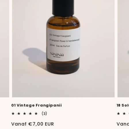
01 Vintage Frangipanii
18 So
3
(3)
totaal
aantal
Normale
Vanaf €7,00 EUR
Norm
Vana
recensies