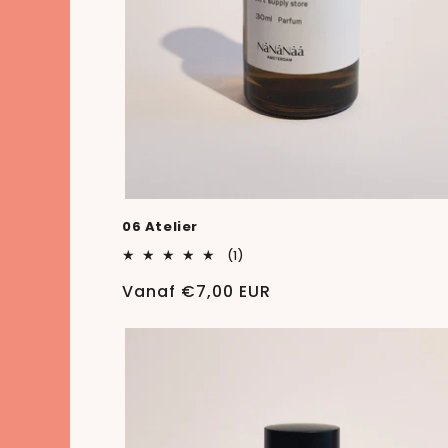
06 Atelier
1
(1)
totaal
aantal
Normale
Vanaf €7,00 EUR
recensies
prijs